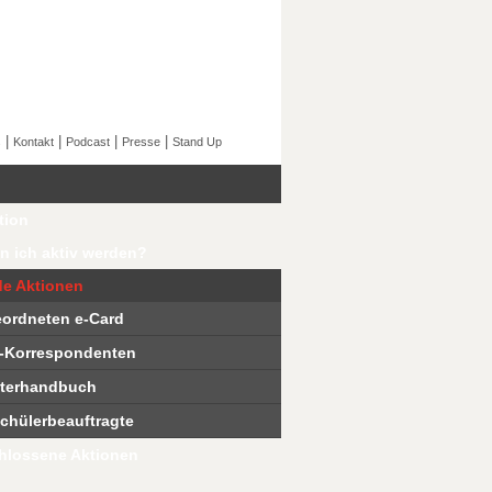
|
|
|
|
s
Kontakt
Podcast
Presse
Stand Up
tion
n ich aktiv werden?
e Aktionen
ordneten e-Card
Korrespondenten
terhandbuch
chülerbeauftragte
hlossene Aktionen