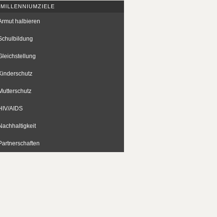
 MILLENNIUMZIELE
Armut halbieren
Schulbildung
Gleichstellung
Kinderschutz
Mutterschutz
HIV/AIDS
Nachhaltigkeit
Partnerschaften