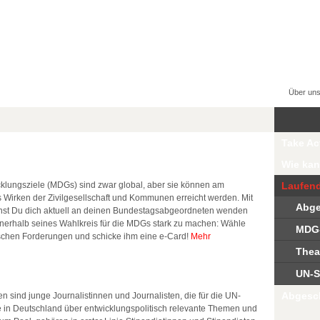
Über un
Take Ac
Wie kan
klungsziele (MDGs) sind zwar global, aber sie können am
Laufend
as Wirken der Zivilgesellschaft und Kommunen erreicht werden. Mit
Abge
nst Du dich aktuell an deinen Bundestagsabgeordneten wenden
 innerhalb seines Wahlkreis für die MDGs stark zu machen: Wähle
MDG-
ischen Forderungen und schicke ihm eine e-Card!
Mehr
Thea
UN-S
Abgesc
sind junge Journalistinnen und Journalisten, die für die UN-
in Deutschland über entwicklungspolitisch relevante Themen und