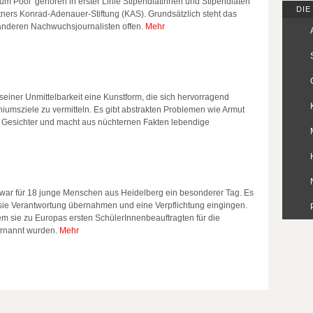
Zum Pool gehören in erster Linie Stipendiatinnen und Stipendiaten
DIE
ners Konrad-Adenauer-Stiftung (KAS). Grundsätzlich steht das
anderen Nachwuchsjournalisten offen.
Mehr
seiner Unmittelbarkeit eine Kunstform, die sich hervorragend
niumsziele zu vermitteln. Es gibt abstrakten Problemen wie Armut
 Gesichter und macht aus nüchternen Fakten lebendige
war für 18 junge Menschen aus Heidelberg ein besonderer Tag. Es
sie Verantwortung übernahmen und eine Verpflichtung eingingen.
em sie zu Europas ersten SchülerInnenbeauftragten für die
ernannt wurden.
Mehr