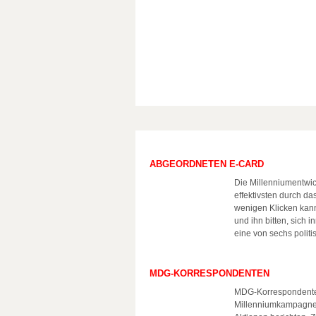
ABGEORDNETEN E-CARD
Die Millenniumentwic
effektivsten durch d
wenigen Klicken kan
und ihn bitten, sich
eine von sechs polit
MDG-KORRESPONDENTEN
MDG-Korrespondenten 
Millenniumkampagne 