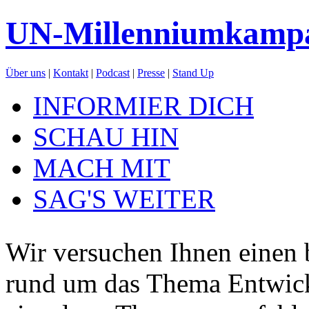
UN-Millenniumkamp
Über uns
|
Kontakt
|
Podcast
|
Presse
|
Stand Up
INFORMIER DICH
SCHAU HIN
MACH MIT
SAG'S WEITER
Wir versuchen Ihnen einen 
rund um das Thema Entwickl